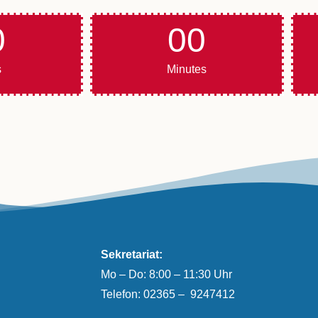
0
00
s
Minutes
Sekretariat:
Mo – Do: 8:00 – 11:30 Uhr
Telefon:
02365 – 9247412