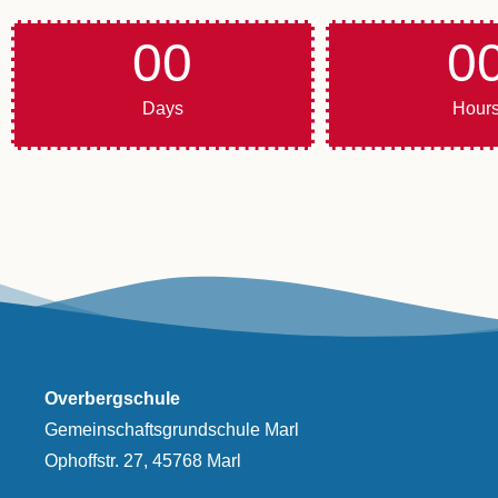
00
0
Days
Hour
Overbergschule
Gemeinschaftsgrundschule Marl
Ophoffstr. 27, 45768 Marl