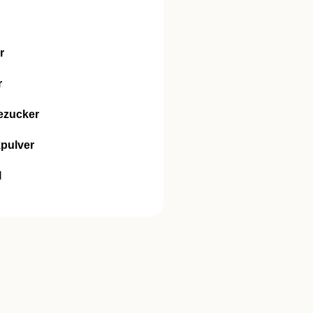
r
r
ezucker
pulver
l